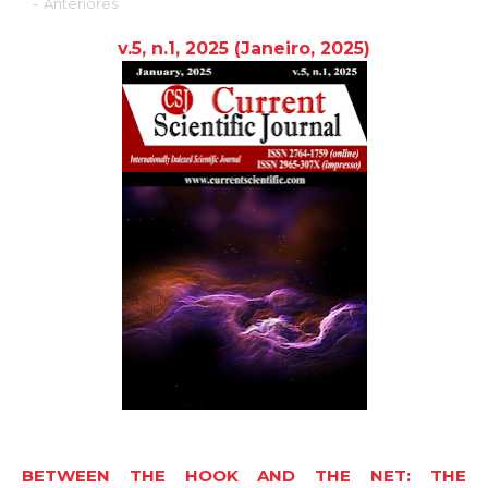
-
Anteriores
v.5, n.1, 2025
(Janeiro,
2025
)
BETWEEN THE HOOK AND THE NET: THE